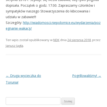
dopisała. Początek o godz. 17.00. Zapraszamy członków i
sympatyków naszego Stowarzyszenia do kibicowania i
udziału w zabawie!!!
Szczegóły:
http://wiadomosci.niepolomice.eu/wydarzenia/poz
egnanie-wakacji/
Ten wpis został opublikowany w
NDK
dnia
24 sierpnia 2018
,
przez
Janusz Jagła
.
Zobacz
←
Druga wycieczka do
Pogrillowaliśmy!
→
wpisy
Torunia!
S
z