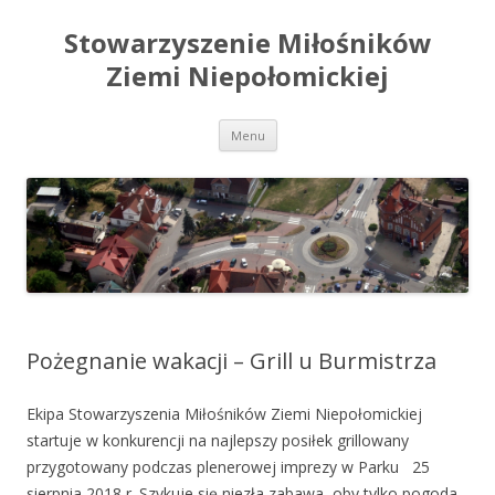
Stowarzyszenie Miłośników
Ziemi Niepołomickiej
Przeskocz
Menu
do
treści
Pożegnanie wakacji – Grill u Burmistrza
Ekipa Stowarzyszenia Miłośników Ziemi Niepołomickiej
startuje w konkurencji na najlepszy posiłek grillowany
przygotowany podczas plenerowej imprezy w Parku 25
sierpnia 2018 r. Szykuje się niezła zabawa, oby tylko pogoda